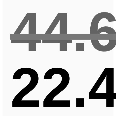
44.
22.
Ursprünglicher
Preis
war:
44.636,00€