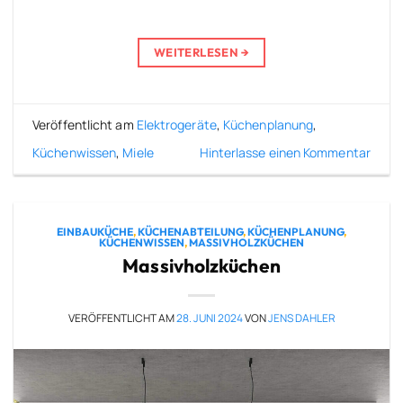
WEITERLESEN
→
Veröffentlicht am
Elektrogeräte
,
Küchenplanung
,
Küchenwissen
,
Miele
Hinterlasse einen Kommentar
EINBAUKÜCHE
,
KÜCHENABTEILUNG
,
KÜCHENPLANUNG
,
KÜCHENWISSEN
,
MASSIVHOLZKÜCHEN
Massivholzküchen
VERÖFFENTLICHT AM
28. JUNI 2024
VON
JENS DAHLER