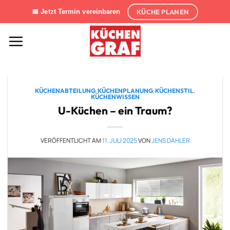
Zum
KÜCHE PLANEN
📅 Jetzt Termin vereinbaren
Inhalt
springen
KÜCHENABTEILUNG
,
KÜCHENPLANUNG
,
KÜCHENSTIL
,
KÜCHENWISSEN
U-Küchen – ein Traum?
VERÖFFENTLICHT AM
11. JULI 2025
VON
JENS DAHLER