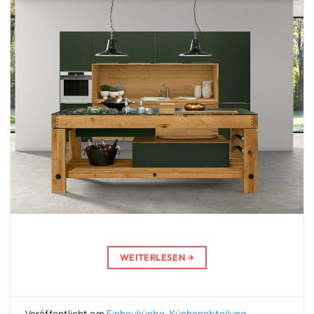
WEITERLESEN
→
Veröffentlicht am
Einbauküche
,
Küchenabteilung
,