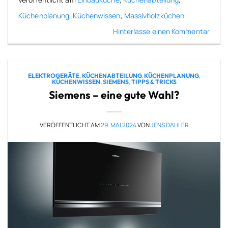
Küchenplanung
,
Küchenwissen
,
Massivholzküchen
Hinterlasse einen Kommentar
ELEKTROGERÄTE
,
KÜCHENABTEILUNG
,
KÜCHENPLANUNG
,
KÜCHENWISSEN
,
SIEMENS
,
TIPPS & TRICKS
Siemens – eine gute Wahl?
VERÖFFENTLICHT AM
29. MAI 2024
VON
JENS DAHLER