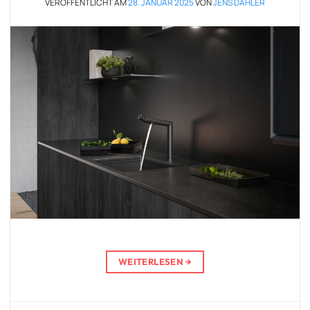
VERÖFFENTLICHT AM
28. JANUAR 2025
VON
JENS DAHLER
WEITERLESEN
→