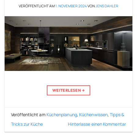
VERÖFFENTLICHT AM
1. NOVEMBER 2024
VON
JENS DAHLER
WEITERLESEN
→
Veröffentlicht am
Küchenplanung
,
Küchenwissen
,
Tipps &
Tricks zur Küche
Hinterlasse einen Kommentar