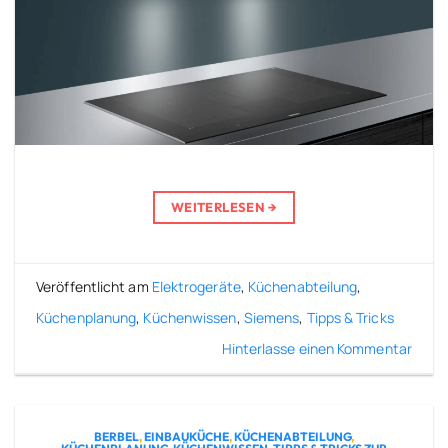
WEITERLESEN
→
Veröffentlicht am
Elektrogeräte
,
Küchenabteilung
,
Küchenplanung
,
Küchenwissen
,
Siemens
,
Tipps & Tricks
Hinterlasse einen Kommentar
BERBEL
,
EINBAUKÜCHE
,
KÜCHENABTEILUNG
,