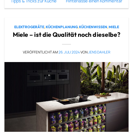
Tipps & Tricks zur Küche
Hinterlasse einen Kommentar
ELEKTROGERÄTE
,
KÜCHENPLANUNG
,
KÜCHENWISSEN
,
MIELE
Miele – ist die Qualität noch dieselbe?
VERÖFFENTLICHT AM
26. JULI 2024
VON
JENS DAHLER