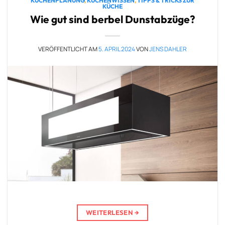
KÜCHENPLANUNG
,
KÜCHENWISSEN
,
TIPPS & TRICKS ZUR
KÜCHE
Wie gut sind berbel Dunstabzüge?
VERÖFFENTLICHT AM
5. APRIL 2024
VON
JENS DAHLER
WEITERLESEN
→