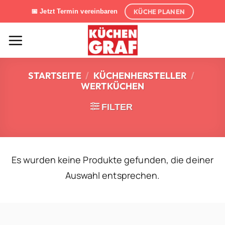
Zum
KÜCHE PLANEN
📅 Jetzt Termin vereinbaren
Inhalt
springen
STARTSEITE
/
KÜCHENHERSTELLER
/
WERTKÜCHEN
FILTER
Es wurden keine Produkte gefunden, die deiner
Auswahl entsprechen.