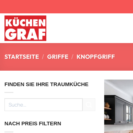
Zum
Inhalt
springen
STARTSEITE
/
GRIFFE
/
KNOPFGRIFF
FINDEN SIE IHRE TRAUMKÜCHE
Suche
nach:
NACH PREIS FILTERN