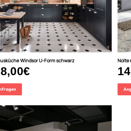
ausküche Windsor U-Form schwarz
Nolte
98,00
€
14
nfragen
Ang