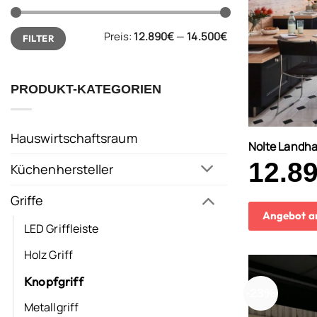
Min.
Max.
Preis:
12.890€
—
14.500€
FILTER
Preis
Preis
PRODUKT-KATEGORIEN
Hauswirtschaftsraum
Nolte Landh
12.8
Küchenhersteller
Griffe
Angebot a
LED Griffleiste
Holz Griff
Knopfgriff
-23%
Metallgriff