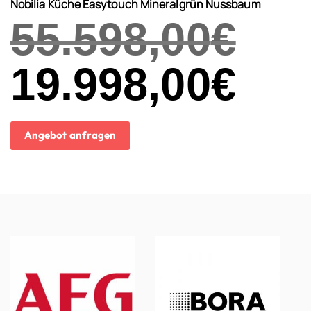
Nobilia Küche Easytouch Mineralgrün Nussbaum
55.598,00
€
Ursprünglicher
19.998,00
€
Aktueller
Preis
Preis
war:
ist:
55.598,00€
19.998,00€.
Angebot anfragen