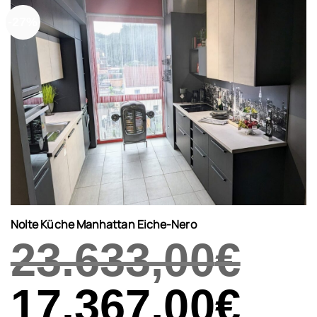
-27%
Nolte Küche Manhattan Eiche-Nero
23.633,00
€
Ursprünglicher
17.367,00
€
Aktueller
Preis
Preis
war:
ist:
23.633,00€
17.367,00€.