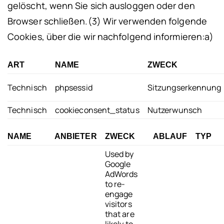
gelöscht, wenn Sie sich ausloggen oder den
Browser schließen.
(3) Wir verwenden folgende
Cookies, über die wir nachfolgend informieren:
a)
ART
NAME
ZWECK
Technisch
phpsessid
Sitzungserkennung
Technisch
cookieconsent_status
Nutzerwunsch
NAME
ANBIETER
ZWECK
ABLAUF
TYP
Used by
Google
AdWords
to re-
engage
visitors
that are