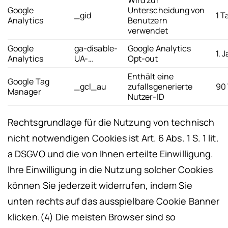
Google
Unterscheidung von
_gid
1 T
Analytics
Benutzern
verwendet
Google
ga-disable-
Google Analytics
1. 
Analytics
UA-…
Opt-out
Enthält eine
Google Tag
_gcl_au
zufallsgenerierte
90
Manager
Nutzer-ID
Rechtsgrundlage für die Nutzung von technisch
nicht notwendigen Cookies ist Art. 6 Abs. 1 S. 1 lit.
a DSGVO und die von Ihnen erteilte Einwilligung.
Ihre Einwilligung in die Nutzung solcher Cookies
können Sie jederzeit widerrufen, indem Sie
unten rechts auf das ausspielbare Cookie Banner
klicken.
(4) Die meisten Browser sind so