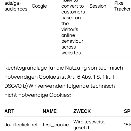
likely to
ads/ga-
Pixel
Google
convert to
Session
audiences
Tracker
customers
based on
the
visitor’s
online
behaviour
across
websites.
Rechtsgrundlage für die Nutzung von technisch
notwendigen Cookies ist Art. 6 Abs. 1 S. 1 lit. f
DSGVO.
b)
Wir verwenden folgende technisch
nicht notwendige Cookies:
ART
NAME
ZWECK
SP
Wird testweise
doubleclick.net
test_cookie
15
gesetzt