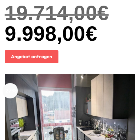
19.714,00
€
Ursprünglicher
9.998,00
€
Aktueller
Preis
Preis
war:
ist:
19.714,00€
9.998,00€.
Angebot anfragen
-27%