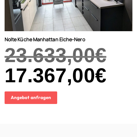
Nolte Küche Manhattan Eiche-Nero
23.633,00
€
Ursprünglicher
17.367,00
€
Aktueller
Preis
Preis
war:
ist:
23.633,00€
17.367,00€.
Angebot anfragen