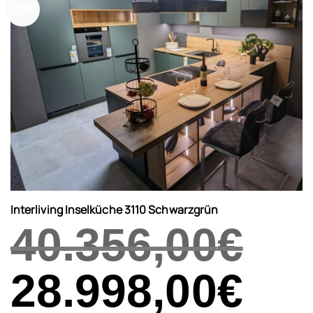
-28%
Interliving Inselküche 3110 Schwarzgrün
40.356,00
€
Ursprünglicher
28.998,00
€
Aktueller
Preis
Preis
war:
ist:
40.356,00€
28.998,00€.