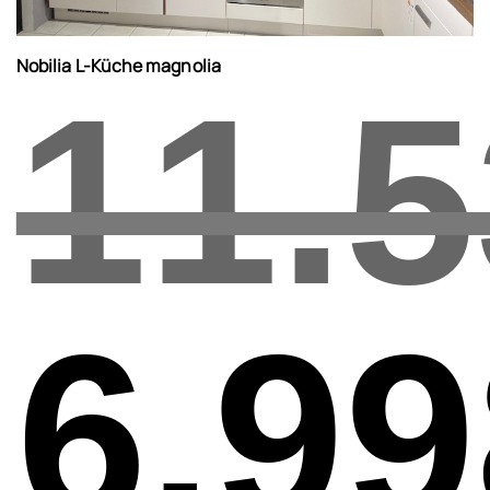
Nobilia L-Küche magnolia
11.5
6.99
Ursprünglicher
Preis
war:
11.531,00€