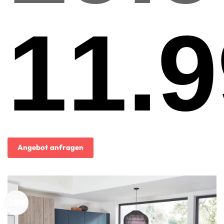
11.9
Ursprünglicher
Preis
war:
19.999,00€
Aktueller
Preis
ist:
Angebot anfragen
11.998,00€.
-26%