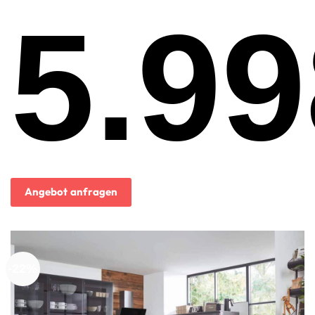
5.99
Ursprünglicher
Preis
war:
12.999,00€
Aktueller
Preis
ist:
Angebot anfragen
5.998,00€.
-22%