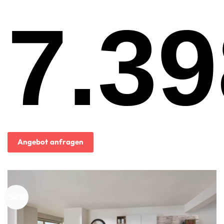
7.39
Ursprünglicher
Preis
war:
9.999,00€
Aktueller
Preis
ist:
Angebot anfragen
7.398,00€.
-54%