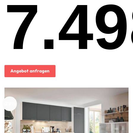
7.49
Preis
war:
13.999,00€
Aktueller
Preis
ist:
Angebot anfragen
7.498,00€.
-29%