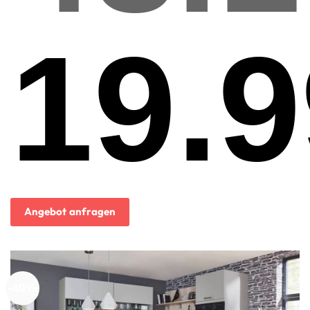
19.9
Ursprünglicher
Preis
war:
48.131,00€
Aktueller
Preis
ist:
Angebot anfragen
19.998,00€.
-40%