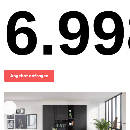
6.99
Ursprünglicher
Preis
war:
8.999,00€
Aktueller
Preis
ist:
Angebot anfragen
6.998,00€.
-31%