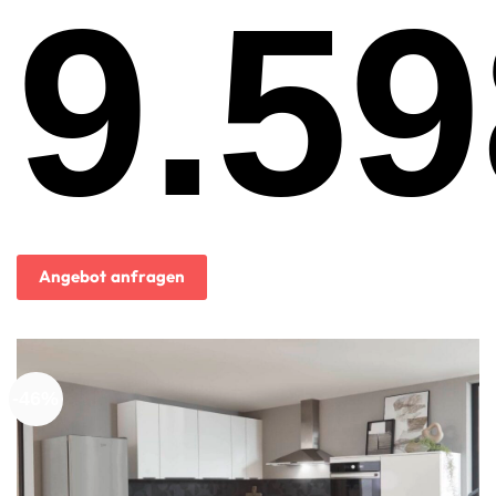
9.59
Ursprünglicher
Preis
war:
13.999,00€
Aktueller
Preis
ist:
Angebot anfragen
9.598,00€.
-46%