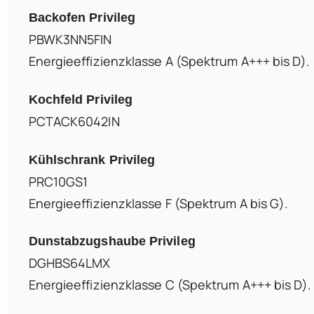
Backofen Privileg
PBWK3NN5FIN
Energieeffizienzklasse A (Spektrum A+++ bis D).
Kochfeld Privileg
PCTACK6042IN
Kühlschrank Privileg
PRC10GS1
Energieeffizienzklasse F (Spektrum A bis G).
Dunstabzugshaube Privileg
DGHBS64LMX
Energieeffizienzklasse C (Spektrum A+++ bis D).