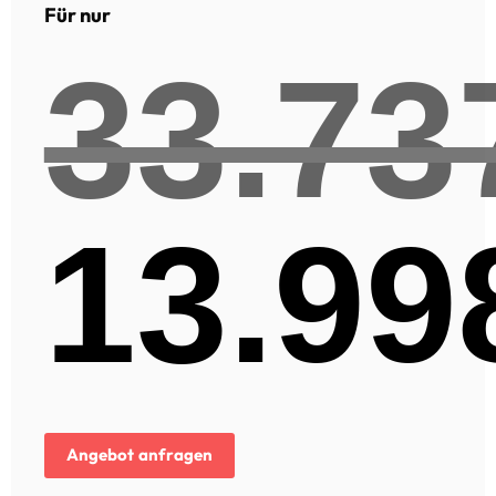
Für nur
33.73
13.99
Ursprünglicher
Preis
war:
33.737,00€
Aktueller
Preis
Angebot anfragen
ist: