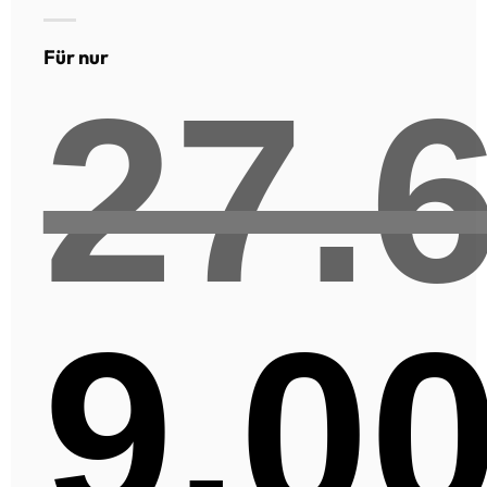
Für nur
27.
9.0
Ursprünglicher
Preis
war:
27.600,00€