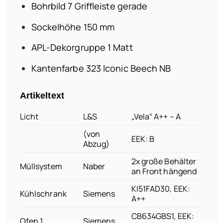
Bohrbild 7 Griffleiste gerade
Sockelhöhe 150 mm
APL-Dekorgruppe 1 Matt
Kantenfarbe 323 lconic Beech NB
Artikeltext
Licht
L&S
„Vela“ A++ – A
(von
EEK: B
Abzug)
2x große Behälter
Müllsystem
Naber
an Front hängend
KI51FAD30, EEK:
Kühlschrank
Siemens
A++
CB634GBS1, EEK:
Ofen 1
Siemens