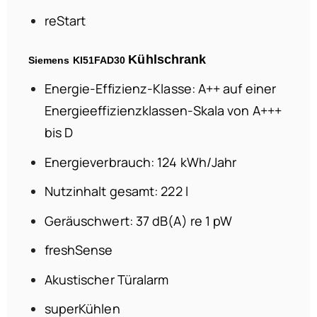
reStart
Kühlschrank
Siemens KI51FAD30
Energie-Effizienz-Klasse: A++ auf einer
Energieeffizienzklassen-Skala von A+++
bis D
Energieverbrauch: 124 kWh/Jahr
Nutzinhalt gesamt: 222 l
Geräuschwert: 37 dB(A) re 1 pW
freshSense
Akustischer Türalarm
superKühlen