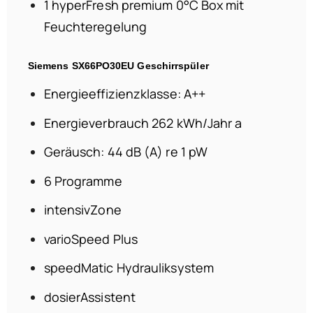
1 hyperFresh premium 0°C Box mit
Feuchteregelung
Siemens SX66PO30EU Geschirrspüler
Energieeffizienzklasse: A++
Energieverbrauch 262 kWh/Jahr a
Geräusch: 44 dB (A) re 1 pW
6 Programme
intensivZone
varioSpeed Plus
speedMatic Hydrauliksystem
dosierAssistent