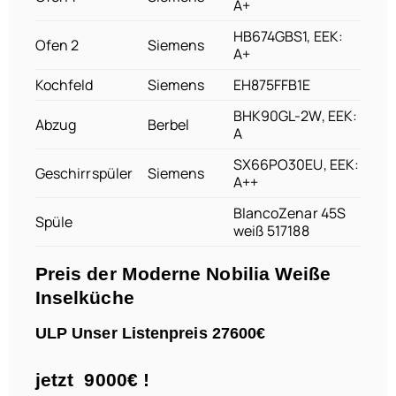
A+
HB674GBS1, EEK:
Ofen 2
Siemens
A+
Kochfeld
Siemens
EH875FFB1E
BHK90GL-2W, EEK:
Abzug
Berbel
A
SX66PO30EU, EEK:
Geschirrspüler
Siemens
A++
BlancoZenar 45S
Spüle
weiß 517188
Preis der Moderne Nobilia Weiße
Inselküche
ULP Unser Listenpreis 27600€
jetzt 9000€ !