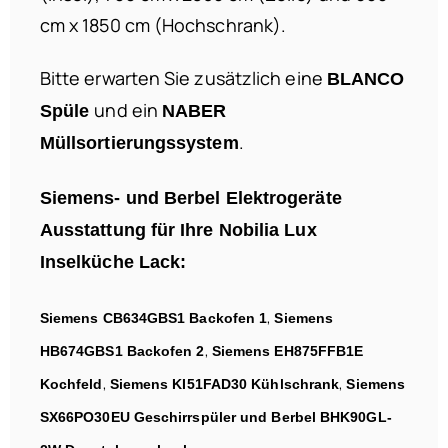
cm x 1850 cm (Hochschrank).
Bitte erwarten Sie zusätzlich eine
BLANCO
und ein
Spüle
NABER
.
Müllsortierungssystem
Siemens- und Berbel Elektrogeräte
Ausstattung für Ihre
Nobilia Lux
Inselküche Lack:
,
Siemens CB634GBS1 Backofen 1
Siemens
,
HB674GBS1 Backofen 2
Siemens EH875FFB1E
,
,
Kochfeld
Siemens KI51FAD30
Kühlschrank
Siemens
SX66PO30EU Geschirrspüler und Berbel BHK90GL-