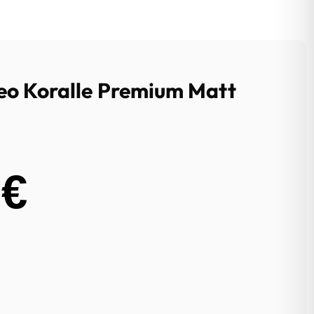
eo Koralle Premium Matt
0
€