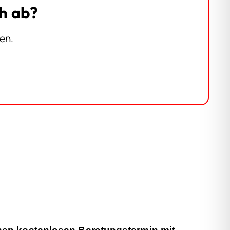
ch ab?
fen.