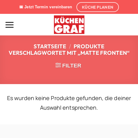
Zum
KÜCHE PLANEN
📅 Jetzt Termin vereinbaren
Inhalt
springen
STARTSEITE
/
PRODUKTE
VERSCHLAGWORTET MIT „MATTE FRONTEN“
FILTER
Es wurden keine Produkte gefunden, die deiner
Auswahl entsprechen.