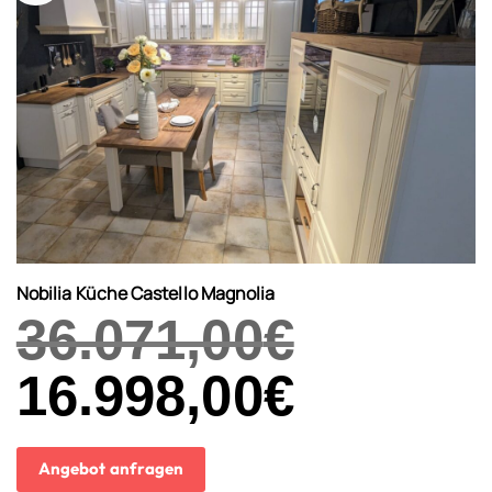
Nobilia Küche Castello Magnolia
36.071,00
€
Ursprünglicher
16.998,00
€
Aktueller
Preis
Preis
war:
ist:
36.071,00€
16.998,00€.
Angebot anfragen