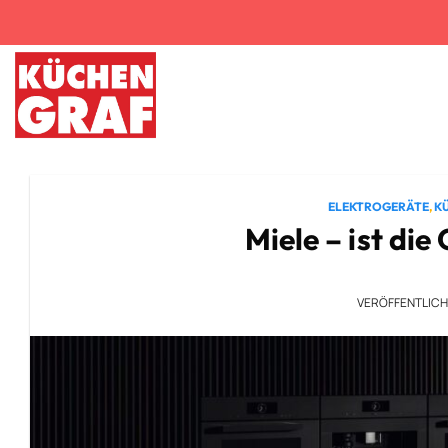
Zum
Inhalt
springen
ELEKTROGERÄTE
,
K
Miele – ist die
VERÖFFENTLIC