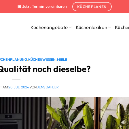
KÜCHE PLANEN
📅 Jetzt Termin vereinbaren
Küchenangebote
Küchenlexikon
Küche
ÜCHENPLANUNG
,
KÜCHENWISSEN
,
MIELE
 Qualität noch dieselbe?
HT AM
26. JULI 2024
VON
JENS DAHLER