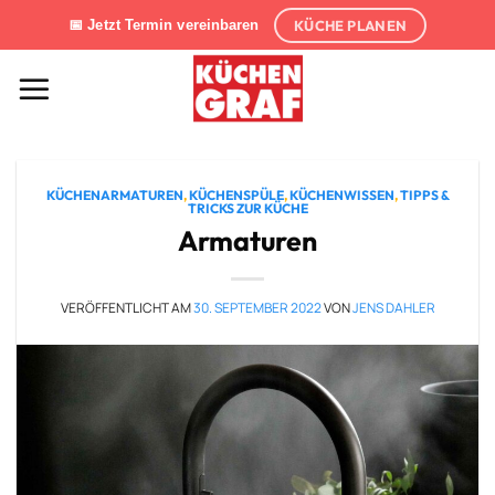
Zum
KÜCHE PLANEN
📅 Jetzt Termin vereinbaren
Inhalt
springen
KÜCHENARMATUREN
,
KÜCHENSPÜLE
,
KÜCHENWISSEN
,
TIPPS &
TRICKS ZUR KÜCHE
Armaturen
VERÖFFENTLICHT AM
30. SEPTEMBER 2022
VON
JENS DAHLER