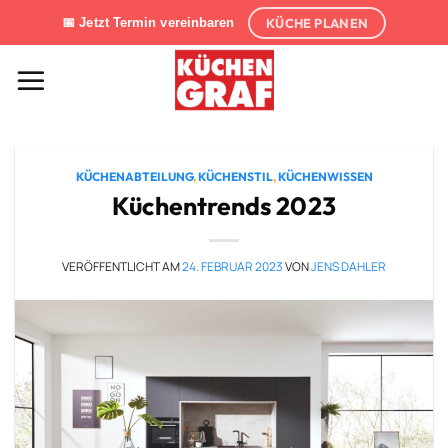
Zum
KÜCHE PLANEN
📅 Jetzt Termin vereinbaren
Inhalt
springen
KÜCHENABTEILUNG
,
KÜCHENSTIL
,
KÜCHENWISSEN
Küchentrends 2023
VERÖFFENTLICHT AM
24. FEBRUAR 2023
VON
JENS DAHLER