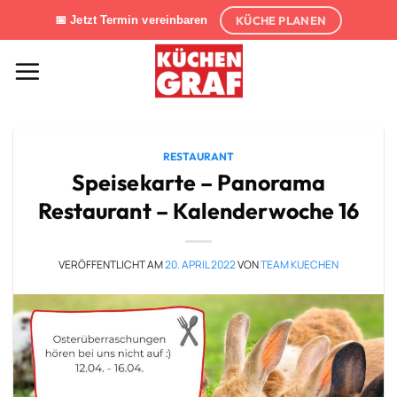
Zum
KÜCHE PLANEN
📅 Jetzt Termin vereinbaren
Inhalt
springen
RESTAURANT
Speisekarte – Panorama
Restaurant – Kalenderwoche 16
VERÖFFENTLICHT AM
20. APRIL 2022
VON
TEAM KUECHEN