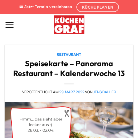
Zum
KÜCHE PLANEN
📅 Jetzt Termin vereinbaren
Inhalt
springen
RESTAURANT
Speisekarte – Panorama
Restaurant – Kalenderwoche 13
VERÖFFENTLICHT AM
29. MÄRZ 2022
VON
JENS DAHLER