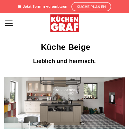
Zum
KÜCHE PLANEN
📅 Jetzt Termin vereinbaren
Inhalt
springen
Küche Beige
Lieblich und heimisch.