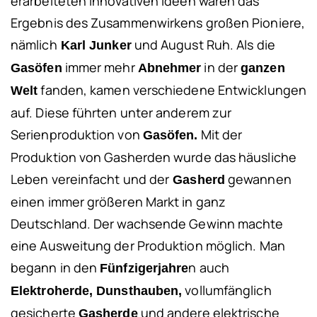
erarbeiteten innovativen Ideen waren das
Ergebnis des Zusammenwirkens großen Pioniere,
nämlich
und August Ruh. Als die
Karl Junker
immer mehr
in der
Gasöfen
Abnehmer
ganzen
fanden, kamen verschiedene Entwicklungen
Welt
auf. Diese führten unter anderem zur
Serienproduktion von
Mit der
Gasöfen.
Produktion von Gasherden wurde das häusliche
Leben vereinfacht und der
gewannen
Gasherd
einen immer größeren Markt in ganz
Deutschland. Der wachsende Gewinn machte
eine Ausweitung der Produktion möglich. Man
begann in den
n auch
Fünfzigerjahre
vollumfänglich
Elektroherde, Dunsthauben,
gesicherte
und andere elektrische
Gasherde