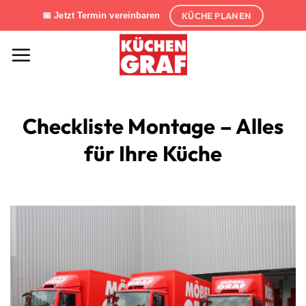
Zum
KÜCHE PLANEN
📅 Jetzt Termin vereinbaren
Inhalt
springen
Checkliste Montage – Alles
für Ihre Küche