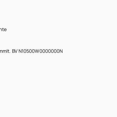
nte
0 mmlt. BV N10500W0000000N