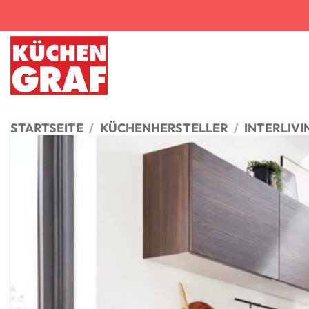
Zum
Inhalt
springen
STARTSEITE
/
KÜCHENHERSTELLER
/
INTERLIV