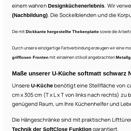
einem wahren
. Wir ver
Designküchenerlebnis
. Die Sockelblenden und die Korp
(Nachbildung)
Die mit
sowie die Arbeit
Dickkante hergestellte Thekenplatte
Durch unsere einzigartige Farbverbindung erzeugen wir eine m
mit einzelnen stilvoll angebrachten
grifflosen Fronten
Metallg
Maße unserer U-Küche softmatt schwarz
Unsere
benötigt eine Stellfläche von ca
U-Küche
cm x 305 cm (T x L x T von links nach rechts) 
genügend Raum, um Ihre Küchenhelfer und Lebe
Die Hängeschränke sind mit praktischen Lifttür
garantiert.
Technik der SoftClose Funktion