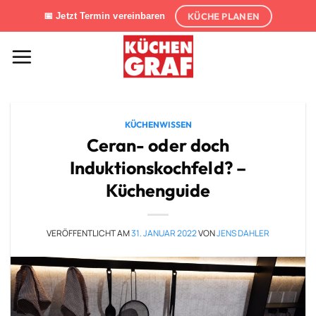
Zum
KÜCHE PLANEN
📅 Jetzt Termin vereinbaren
Inhalt
springen
KÜCHENWISSEN
Ceran- oder doch
Induktionskochfeld? –
Küchenguide
VERÖFFENTLICHT AM
31. JANUAR 2022
VON
JENS DAHLER